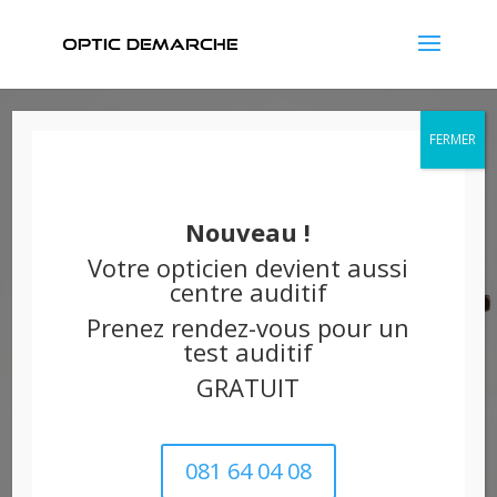
L'opticien
créateur bien
Nouveau !
Votre opticien devient aussi
de chez nous
centre auditif
Prenez rendez-vous pour un
test auditif
En effet, nous réalisons nos propres lunettes
made in Wallonie MAÏLIS TRENDY
GRATUIT
Maïlis trendy
081 64 04 08