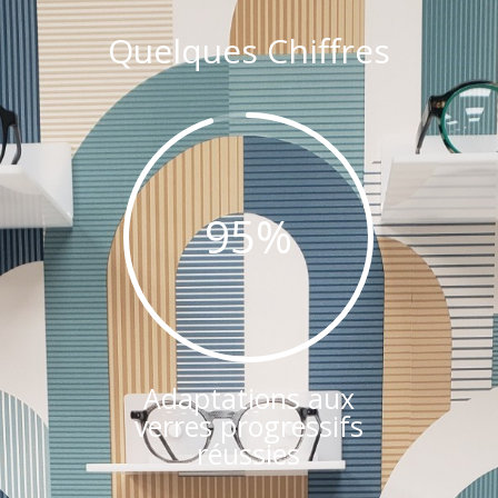
Quelques Chiffres
95
%
Adaptations aux
verres progressifs
réussies